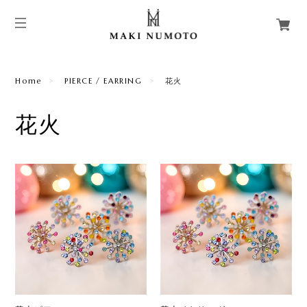
Home
PIERCE / EARRING
花火
花火