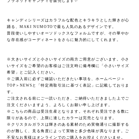
プラネットキャンディを販売します✨
キャンディシリーズはカラフルな配色とキラキラとした輝きが心
踊る、MAKI NUMOTOで最も人気のあるデザインです。
普段使いしやすいオーソドックスなフォルムですが、その華やか
な存在感がコーディネートをさらに魅力的にしてくれます。
※大きいサイズと小さいサイズの両方ご用意がございます。小さ
いサイズをご希望のお客様はご注文時に備考欄に「小さいサイズ
希望」とご記入ください。
※ご購入前に必ずご確認いただきたい事項を、ホームページ＞
TOP＞NEWSと「特定商取引法に基づく表記」に記載しておりま
す。
ご注文される前にご一読いただき、ご納得いただきました上でご
注文くださいますよう、よろしくお願い申し上げます。
※こちらの商品は受注生産となります。それぞれ受注できる数に
限りがあるので、上限に達したカラーは完売となります。
※クリスタルガラスは輝きのある素材のため実物通りに撮影する
のが難しく、見る角度によって実物と多少色味が異なります。ご
不安なお客様はオンラインでのご購入をお控えくださいませ。