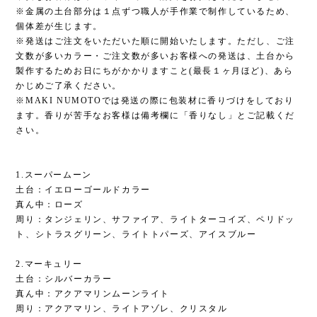
※金属の土台部分は１点ずつ職人が手作業で制作しているため、
個体差が生じます。
※発送はご注文をいただいた順に開始いたします。ただし、ご注
文数が多いカラー・ご注文数が多いお客様への発送は、土台から
製作するためお日にちがかかりますこと(最長１ヶ月ほど)、あら
かじめご了承ください。
※MAKI NUMOTOでは発送の際に包装材に香りづけをしており
ます。香りが苦手なお客様は備考欄に「香りなし」とご記載くだ
さい。
1.スーパームーン
土台：イエローゴールドカラー
真ん中：ローズ
周り：タンジェリン、サファイア、ライトターコイズ、ペリドッ
ト、シトラスグリーン、ライトトパーズ、アイスブルー
2.マーキュリー
土台：シルバーカラー
真ん中：アクアマリンムーンライト
周り：アクアマリン、ライトアゾレ、クリスタル