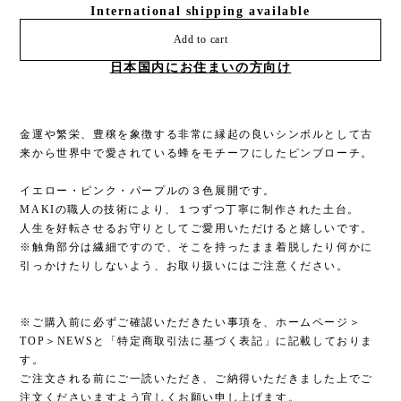
International shipping available
Add to cart
日本国内にお住まいの方向け
金運や繁栄、豊穣を象徴する非常に縁起の良いシンボルとして古
来から世界中で愛されている蜂をモチーフにしたピンブローチ。
イエロー・ピンク・パープルの３色展開です。
MAKIの職人の技術により、１つずつ丁寧に制作された土台。
人生を好転させるお守りとしてご愛用いただけると嬉しいです。
※触角部分は繊細ですので、そこを持ったまま着脱したり何かに
引っかけたりしないよう、お取り扱いにはご注意ください。
※ご購入前に必ずご確認いただきたい事項を、ホームページ＞
TOP＞NEWSと「特定商取引法に基づく表記」に記載しておりま
す。
ご注文される前にご一読いただき、ご納得いただきました上でご
注文くださいますよう宜しくお願い申し上げます。