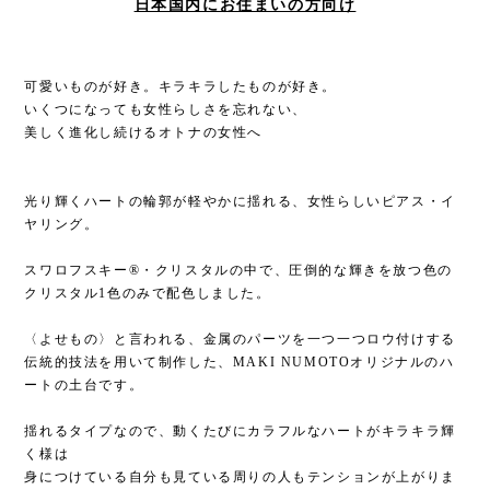
日本国内にお住まいの方向け
可愛いものが好き。キラキラしたものが好き。
いくつになっても女性らしさを忘れない、
美しく進化し続けるオトナの女性へ
光り輝くハートの輪郭が軽やかに揺れる、女性らしいピアス・イ
ヤリング。
スワロフスキー®︎・クリスタルの中で、圧倒的な輝きを放つ色の
クリスタル1色のみで配色しました。
〈よせもの〉と言われる、金属のパーツを一つ一つロウ付けする
伝統的技法を用いて制作した、MAKI NUMOTOオリジナルのハ
ートの土台です。
揺れるタイプなので、動くたびにカラフルなハートがキラキラ輝
く様は
身につけている自分も見ている周りの人もテンションが上がりま