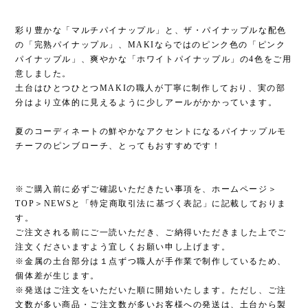
彩り豊かな「マルチパイナップル」と、ザ・パイナップルな配色
の「完熟パイナップル」、MAKIならではのピンク色の「ピンク
パイナップル」、爽やかな「ホワイトパイナップル」の4色をご用
意しました。
土台はひとつひとつMAKIの職人が丁寧に制作しており、実の部
分はより立体的に見えるように少しアールがかかっています。
夏のコーディネートの鮮やかなアクセントになるパイナップルモ
チーフのピンブローチ、とってもおすすめです！
※ご購入前に必ずご確認いただきたい事項を、ホームページ＞
TOP＞NEWSと「特定商取引法に基づく表記」に記載しておりま
す。
ご注文される前にご一読いただき、ご納得いただきました上でご
注文くださいますよう宜しくお願い申し上げます。
※金属の土台部分は１点ずつ職人が手作業で制作しているため、
個体差が生じます。
※発送はご注文をいただいた順に開始いたします。ただし、ご注
文数が多い商品・ご注文数が多いお客様への発送は、土台から製