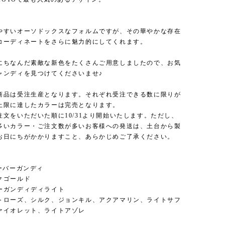
やすいオーソドックスなフォルムですが、その華やかな存在
コーディネートをさらに魅力的にしてくれます。
にちなんだ素敵な新色をたくさんご用意しましたので、お気
ャンディを見つけてくださいませ♪
商品は受注生産となります。それぞれ受注できる数に限りが
上限に達したカラーは完売となります。
注文をいただいた順に10/31より開始いたします。ただし、
多いカラー・ご注文数が多いお客様への発送は、土台から製
お日にちがかかりますこと、あらかじめご了承ください。
ーバーガンディ
クゴールド
ーガンディディライト
トローズ、シルク、ジョンキル、アクアマリン、ライトサフ
ァイオレット、ライトアゾレ