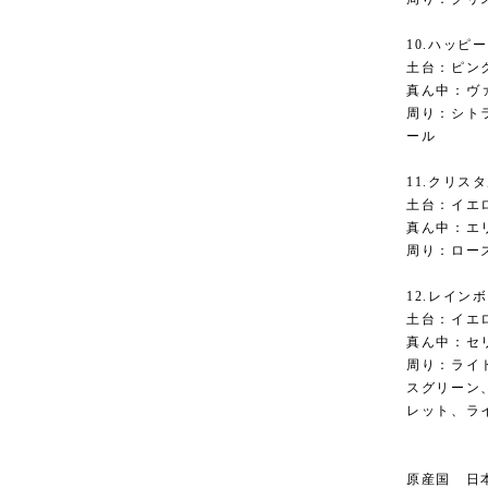
10.ハッピ
土台：ピン
真ん中：ヴ
周り：シト
ール
11.クリス
土台：イエ
真ん中：エ
周り：ロー
12.レイン
土台：イエ
真ん中：セ
周り：ライ
スグリーン
レット、ラ
原産国 日