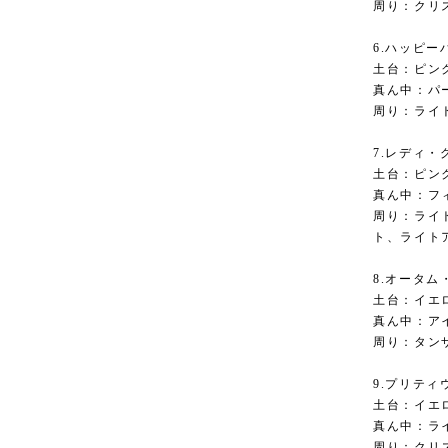
周り：クリ
6.ハッピー
土台：ピン
真ん中：パ
周り：ライ
7.レディ・
土台：ピン
真ん中：フ
周り：ライ
ト、ライト
8.オータム
土台：イエ
真ん中：ア
周り：タン
9.プリティ
土台：イエ
真ん中：ラ
周り：クリ