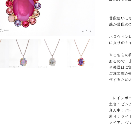
普段使いし
感が普段の
3
/
12
ハロウィン
に入りのキ
※こちらの
あるので、
※発送はご
ご注文数が
作するため
1.レインボ
土台：ピン
真ん中：バ
周り：ライ
ァイア、ヴ