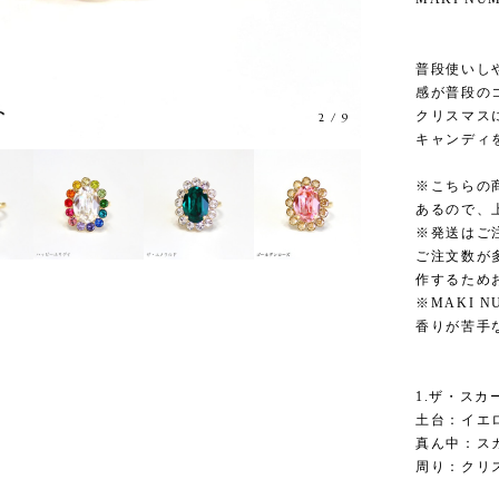
普段使いし
感が普段の
クリスマス
3
/
9
キャンディ
※こちらの
あるので、
※発送はご
ご注文数が
作するため
※MAKI 
香りが苦手
1.ザ・スカ
土台：イエ
真ん中：ス
周り：クリ