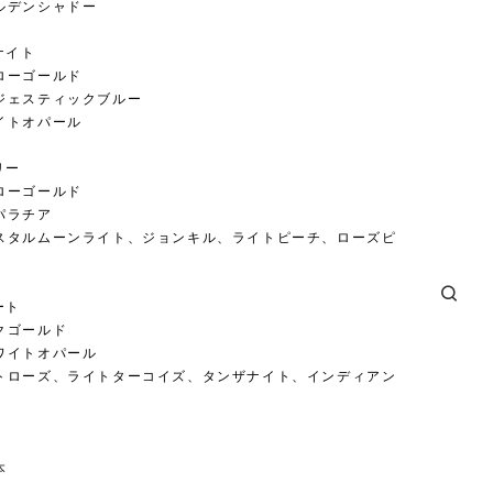
ルデンシャドー
ナイト
ローゴールド
ジェスティックブルー
イトオパール
リー
ローゴールド
パラチア
スタルムーンライト、ジョンキル、ライトピーチ、ローズピ
ート
クゴールド
ワイトオパール
トローズ、ライトターコイズ、タンザナイト、インディアン
本