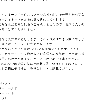
やすいオーソドックスなフォルムですが、その華やかな存在
コーディネートをさらに魅力的にしてくれます。
にちなんだ素敵な配色をご用意しましたので、お気に入りの
を見つけてくださいませ♪
商品は受注生産となります。それぞれ受注できる数に限りが
上限に達したカラーは完売となります。
注文をいただいた順に12/19より開始いたします。ただし、
多いカラー・ご注文数が多いお客様への発送は、土台から製
お日にちがかかりますこと、あらかじめご了承ください。
NUMOTOでは発送の際に包装材に香りづけをしております。
なお客様は備考欄に「香りなし」とご記載ください。
ーレット
ローゴールド
カーレット
スタル