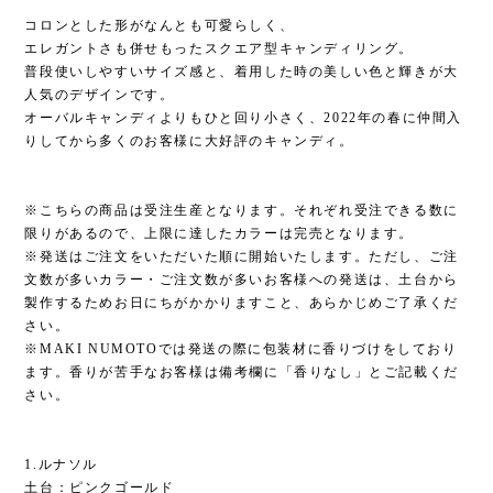
コロンとした形がなんとも可愛らしく、
エレガントさも併せもったスクエア型キャンディリング。
普段使いしやすいサイズ感と、着用した時の美しい色と輝きが大
人気のデザインです。
オーバルキャンディよりもひと回り小さく、2022年の春に仲間入
りしてから多くのお客様に大好評のキャンディ。
※こちらの商品は受注生産となります。それぞれ受注できる数に
限りがあるので、上限に達したカラーは完売となります。
※発送はご注文をいただいた順に開始いたします。ただし、ご注
文数が多いカラー・ご注文数が多いお客様への発送は、土台から
製作するためお日にちがかかりますこと、あらかじめご了承くだ
さい。
※MAKI NUMOTOでは発送の際に包装材に香りづけをしており
ます。香りが苦手なお客様は備考欄に「香りなし」とご記載くだ
さい。
1.ルナソル
土台：ピンクゴールド