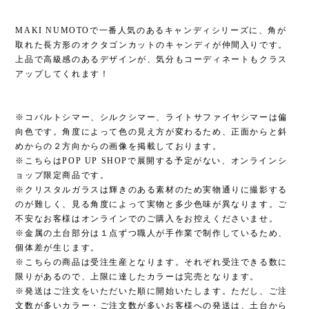
MAKI NUMOTOで一番人気のあるキャンディシリーズに、角が
取れた長方形のオクタゴンカットのキャンディが仲間入りです。
上品で高級感のあるデザインが、気分もコーディネートもクラス
アップしてくれます！
※コバルトシマー、シルクシマー、ライトサファイヤシマーは偏
向色です。角度によって色の見え方が変わるため、正面からと斜
めからの２方向からの画像を掲載しております。
※こちらはPOP UP SHOPで展開する予定がない、オンラインシ
ョップ限定商品です。
※クリスタルガラスは輝きのある素材のため実物通りに撮影する
のが難しく、見る角度によって実物と多少色味が異なります。ご
不安なお客様はオンラインでのご購入をお控えくださいませ。
※金属の土台部分は１点ずつ職人が手作業で制作しているため、
個体差が生じます。
※こちらの商品は受注生産となります。それぞれ受注できる数に
限りがあるので、上限に達したカラーは完売となります。
※発送はご注文をいただいた順に開始いたします。ただし、ご注
文数が多いカラー・ご注文数が多いお客様への発送は、土台から