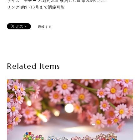
サイズ モチーフ:縦約2cm 横約1.7cm 厚み約0.7cm
リング:約9~13号まで調節可能
通報する
Related Items