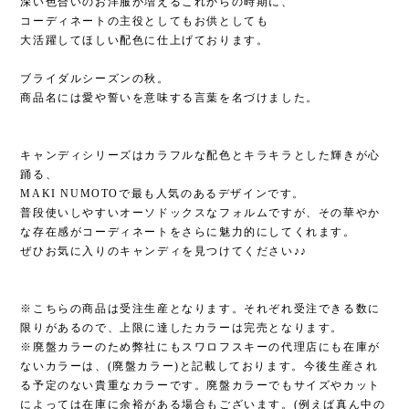
深い色合いのお洋服が増えるこれからの時期に、
コーディネートの主役としてもお供としても
大活躍してほしい配色に仕上げております。
ブライダルシーズンの秋。
商品名には愛や誓いを意味する言葉を名づけました。
キャンディシリーズはカラフルな配色とキラキラとした輝きが心
踊る、
MAKI NUMOTOで最も人気のあるデザインです。
普段使いしやすいオーソドックスなフォルムですが、その華やか
な存在感がコーディネートをさらに魅力的にしてくれます。
ぜひお気に入りのキャンディを見つけてください♪♪
※こちらの商品は受注生産となります。それぞれ受注できる数に
限りがあるので、上限に達したカラーは完売となります。
※廃盤カラーのため弊社にもスワロフスキーの代理店にも在庫が
ないカラーは、(廃盤カラー)と記載しております。今後生産され
る予定のない貴重なカラーです。廃盤カラーでもサイズやカット
によっては在庫に余裕がある場合もございます。(例えば真ん中の