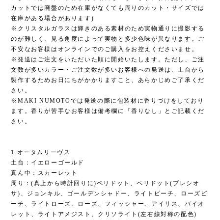
カットでは廃盤のため在庫がなくても周りのカット・サイズでは
在庫がある場合があります)
※クリスタルガラスは輝きのある素材のため実物通りに撮影する
のが難しく、見る角度によって実物と多少色味が異なります。ご
不安なお客様はオンラインでのご購入をお控えくださいませ。
※発送はご注文をいただいた順に開始いたします。ただし、ご注
文数が多いカラー・ご注文数が多いお客様への発送は、土台から
製作するためお日にちがかかりますこと、あらかじめご了承くだ
さい。
※MAKI NUMOTOでは発送の際に包装材に香りづけをしており
ます。香りが苦手なお客様は備考欄に「香りなし」とご記載くだ
さい。
1.オータムリーヴス
土台：イエローゴールド
真ん中：スカーレット
周り：(真上から時計回りに)ペリドット、ペリドット(プレシオ
サ)、ジョンキル、ゴールデンシャドー、ライトピーチ、ローズピ
ーチ、ライトローズ、ローズ、フィッシャー、アイリス、バイオ
レット、ライトアメジスト、クリソライト(左右線対称の配色)