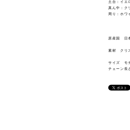
土台：イエ
真ん中：ク
周り：ホワ
原産国 日
素材 クリ
サイズ モチー
チェーン長さ