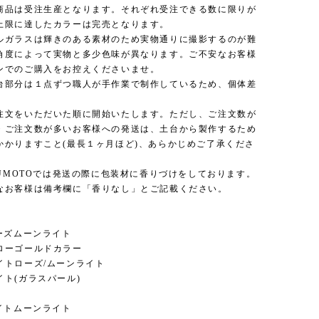
商品は受注生産となります。それぞれ受注できる数に限りが
上限に達したカラーは完売となります。
ルガラスは輝きのある素材のため実物通りに撮影するのが難
角度によって実物と多少色味が異なります。ご不安なお客様
ンでのご購入をお控えくださいませ。
台部分は１点ずつ職人が手作業で制作しているため、個体差
。
注文をいただいた順に開始いたします。ただし、ご注文数が
・ご注文数が多いお客様への発送は、土台から製作するため
かかりますこと(最長１ヶ月ほど)、あらかじめご了承くださ
NUMOTOでは発送の際に包装材に香りづけをしております。
なお客様は備考欄に「香りなし」とご記載ください。
ローズムーンライト
ローゴールドカラー
イトローズ/ムーンライト
イト(ガラスパール)
ライトムーンライト