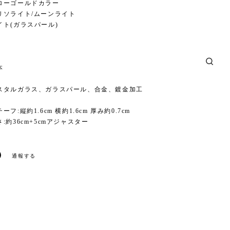
ローゴールドカラー
リソライト/ムーンライト
イト(ガラスパール)
本
スタルガラス、ガラスパール、合金、鍍金加工
フ:縦約1.6cm 横約1.6cm 厚み約0.7cm
:約36cm+5cmアジャスター
通報する