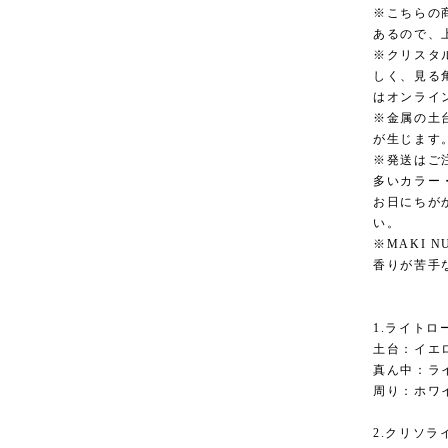
※こちらの
あるので、
※クリスタ
しく、見る
はオンライ
※金属の土
が生じます
※発送はご
多いカラー
お日にちが
い。
※MAKI 
香りが苦手
1.ライト
土台：イエ
真ん中：ラ
周り：ホワ
2.クリソ