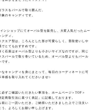
ガラスをパールで取り囲んだ、
印象のキャンディです。
ラインショップにてオーバル型を販売し、大変人気だったムー
ャンディ。
スクエア型は、ころんとした形が可愛らしく、普段使いしや
感でとてもおすすめです。
巻く石座はオーバル型よりも小さいサイズなのですが、同じ
ラスパールで取り巻いているため、オーバル型よりもパール
いです。
かなキャンディを身にまとって、毎日のコーディネートに可
多幸感を取り入れてくださいませ✨
に必ずご確認いただきたい事項を、ホームページ＞TOP＞
「特定商取引法に基づく表記」に記載しております。
る前にご一読いただき、ご納得いただきました上でご注文い
よう、よろしくお願い申し上げます。