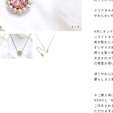
クリスタル
やわらかい
2
/
4
4月にオン
ンライトキ
角が取れた
すいサイズ
周りを取り
大きさのガ
の密度が高
淡くやわら
愛らしさと
※ご購入前
NEWSと
ご注文され
ただけます