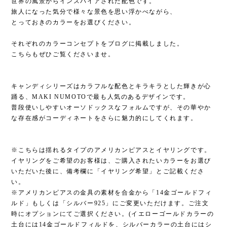
世界の風景からインスパイアされた配色です。
旅人になった気分で様々な景色を思い浮かべながら、
とっておきのカラーをお選びください。
それぞれのカラーコンセプトをブログに掲載しました。
こちらもぜひご覧くださいませ。
キャンディシリーズはカラフルな配色とキラキラとした輝きが心
踊る、MAKI NUMOTOで最も人気のあるデザインです。
普段使いしやすいオーソドックスなフォルムですが、その華やか
な存在感がコーディネートをさらに魅力的にしてくれます。
※こちらは揺れるタイプのアメリカンピアスとイヤリングです。
イヤリングをご希望のお客様は、ご購入されたいカラーをお選び
いただいた後に、備考欄に「イヤリング希望」とご記載くださ
い。
※アメリカンピアスの金具の素材を合金から「14金ゴールドフィ
ルド」もしくは「シルバー925」にご変更いただけます。ご注文
時にオプションにてご選択ください。(イエローゴールドカラーの
土台には14金ゴールドフィルドを、シルバーカラーの土台にはシ