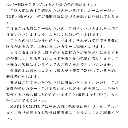
ルバー925をご選択されると地金の色が揃います。)
※ご購入前に必ずご確認いただきたい事項を、ホームページ＞
TOP＞NEWSと「特定商取引法に基づく表記」に記載しておりま
す。
ご注文される前にご一読いただき、ご納得いただきました上でご
注文いただけますよう、よろしくお願い申し上げます。
※こちらの商品は受注生産となります。それぞれ受注できる数に
限りがあるので、上限に達したカラーは完売となります。
※クリスタルガラスは輝きのある素材のため実物通りに撮影する
のが難しく、見る角度によって実物と多少色味が異なります。ご
不安なお客様はオンラインでのご購入をお控えくださいませ。
※金属の土台部分は１点ずつ職人が手作業で制作しているため、
個体差が生じます。
※発送はご注文をいただいた順に開始いたします。ただし、ご注
文数が多いカラー・ご注文数が多いお客様への発送は、土台から
製作するためお日にちがかかりますこと(最長１ヶ月ほど)、あら
かじめご了承ください。
※MAKI NUMOTOでは発送の際に包装材に香りづけをしており
ます。香りが苦手なお客様は備考欄に「香りなし」とご記載くだ
さい。